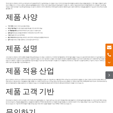
우리의 접이식 컨테이너 하우스는 편의성과 내구성을 염두에 두고 설계되었습니다. 접을 수 있는 디자인으로 배송 중 부피를 최소화하여 운송 비용을 절감하고 기존 모듈식 건물보다 설치
속도가 빠릅니다. 이 구조는 내후성, 내화성 및 열효율을 보장하기 위해 고강도 강철 프레임과 단열 패널로 구성됩니다. 사용자가 필요에 맞게 레이아웃을 확장하거나 조정할 수 있도록 쉽
게 쌓고 사용자 정의할 수 있도록 설계되었습니다.
접이식 컨테이너 하우스
현대적인 미학과 빌트인 창문, 문, 통로와 같은 사용자 친화적인 디테일을 결합하여 기능성과 디자인 혁신의 균형
을 맞춥니다.
제품 사양
구조 재료:
고강도 아연 도금 강철 프레임
벽 및 지붕 패널:
우수한 단열 및 방음 특성을 가진 샌드위치 패널.
크기(펼쳤을 때):
표준 20피트/40피트 단위, 요청 시 사용자 정의
접힌 높이:
운송 및 보관을 최적화하기 위해 전체 구조의 50% 미만
수명:
적절한 유지 보수로 15-20년
옵션 액세서리:
태양광 패널, 에어컨, 내부 칸막이, 화장실 및 맞춤형 액세서리
설치 시간:
기본 도구를 사용하는 소규모 팀의 경우 1-2시간
제품 설명
그리고
접이식 컨테이너 하우스
빠른 조립을 위해 설계되었습니다. 배송 시 크레인이나 지게차로 장치를 원하는 위치로 들어 올릴 수 있습니다. 일단 배치되면 컨테이너가 쉽게 펼쳐지고 벽
이 제자리에 단단히 고정되므로 무거운 공사가 필요하지 않습니다. 전기 및 배관 시스템은 사전 조립된 인터페이스를 통해 연결할 수 있으므로 다양한 현장 요구 사항에 매우 잘 적응할 수
있습니다. 재배치 시 집을 다시 접어 컴팩트한 모양으로 옮길 수 있어 장기적인 재사용이 가능합니다. 이 효율적인 프로세스는 가동 중지 시간을 최소화하고 기업이나 개인이 기록적인 시간
내에 기능적 공간을 세울 수 있도록 해줍니다.
제품 적용 산업
접이식 컨테이너 하우스는 다목적이며 다양한 산업 분야에 적용할 수 있습니다. 건설 회사는 이를 현장 주택, 사무실 또는 보관 장치로 사용합니다. 정부 기관과 인도주의 단체는 빠르고 안
전한 대피소가 중요한 재난 구호 활동에 이를 사용합니다. 이벤트 주최자는 임시 사무실, 매표소 및 직원 숙소에 사용합니다. 컨테이너형 주택이 독특한 B&B, 에코 리조트, 야외 레크리에이션
공간으로 탈바꿈하는 호텔 산업에서도 인기를 얻고 있습니다. 또한 물류 및 광업은 원격 위치에서의 휴대성과 탄력성의 이점을 누리고 있습니다.
제품 고객 기반
우리의
접이식 컨테이너 하우스
다양한 고객 기반에 서비스를 제공합니다. 기업의 경우 임시 또는 영구 운영을 위한 비용 효율적이고 유연한 솔루션을 제공합니다. 개인의 경우 특히 모바일
라이프스타일이나 독립형 생활을 원하는 사람들에게 전통적인 주택에 대한 현대적이고 저렴한 대안을 제공합니다. 정부와 비정부기구는 이를 신뢰할 수 있는 긴급 주택 및 재난 대응 도구
로 보고 있습니다. 기업가와 투자자들은 이를 모바일 상점, 카페, 숙박 시설을 개발할 수 있는 독특한 기회로 보고 있습니다.
문의하기