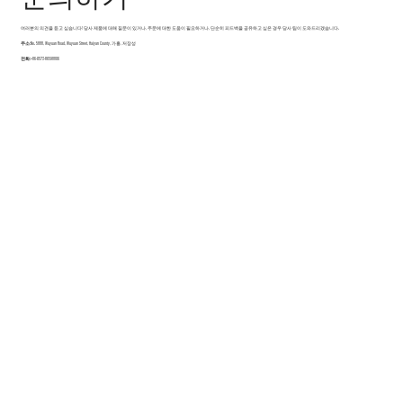
여러분의 의견을 듣고 싶습니다! 당사 제품에 대해 질문이 있거나, 주문에 대한 도움이 필요하거나, 단순히 피드백을 공유하고 싶은 경우 당사 팀이 도와드리겠습니다.
주소:
No. 5888, Wuyuan Road, Wuyuan Street, Haiyan County, 가흥, 저장성
전화:
+86-0573-86598806
이메일:
sales@fsilon.com
웹사이트:
접이식 컨테이너 하우스
또는 웹사이트에서 문의 양식을 작성하시면 24시간 이내에 답변을 드리겠습니다.
sales@fsilon.com
+86-0573-86598806


연락처
19 년
기술 분야의 연구.
창립 이래 조립식 솔루션에 전념해 왔으며 조립식 제품
의 기술 혁신에 대한 심층적인 연구를 지속적으로 수행
하고 있습니다.