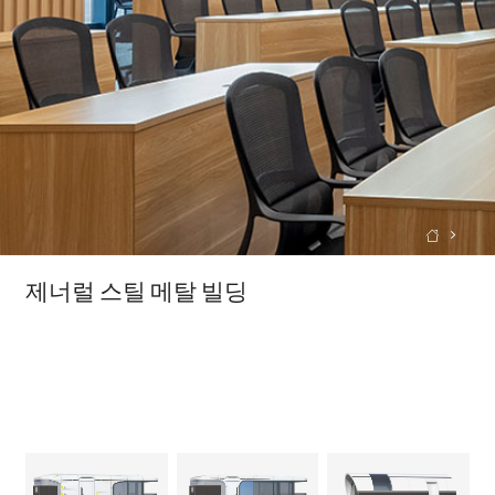

제너럴 스틸 메탈 빌딩