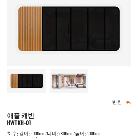
반환

애플 캐빈
HWTKH-01
치수: 길이: 6000mm/너비: 2800mm/높이: 3000mm