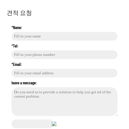
견적 요청
*Name:
*Tel:
*Email:
leave a message: