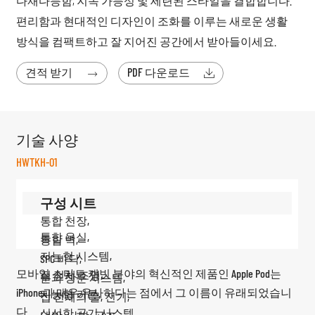
다재다능함, 지속 가능성 및 세련된 스타일을 결합합니다.
편리함과 현대적인 디자인이 조화를 이루는 새로운 생활
방식을 컴팩트하고 잘 지어진 공간에서 받아들이세요.
견적 받기
PDF 다운로드


기술 사양
HWTKH-01
구성 시트
통합 천장,
통합 욕실,
통합 벽,
지능형 시스템,
SPC 바닥,
모바일 스마트 캐빈 분야의 혁신적인 제품인 Apple Pod는
집 전체 조명,
문과 창문 시스템,
iPhone과 매우 유사하다는 점에서 그 이름이 유래되었습니
지능형 커튼,
집 전체의 물, 전기,
다.
신선한 공기 시스템,