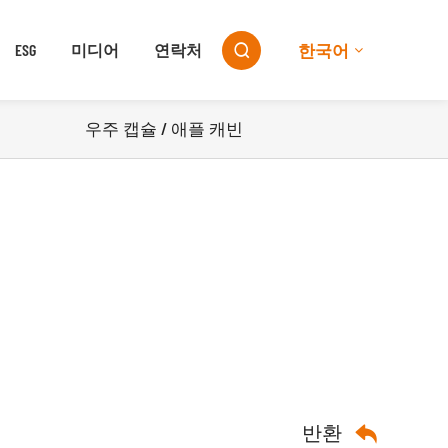
한국어
ESG
미디어
연락처

우주 캡슐 / 애플 캐빈
반환
