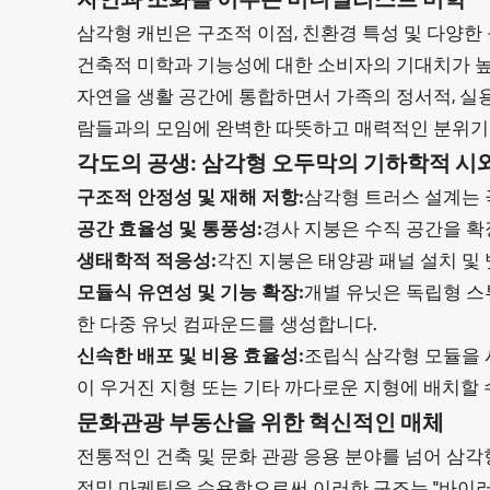
삼각형 캐빈은 구조적 이점, 친환경 특성 및 다양한 
건축적 미학과 기능성에 대한 소비자의 기대치가 
자연을 생활 공간에 통합하면서 가족의 정서적, 실용
람들과의 모임에 완벽한 따뜻하고 매력적인 분위기
각도의 공생: 삼각형 오두막의 기하학적 시
구조적 안정성 및 재해 저항:
삼각형 트러스 설계는 
공간 효율성 및 통풍성:
경사 지붕은 수직 공간을 확
생태학적 적응성:
각진 지붕은 태양광 패널 설치 및
모듈식 유연성 및 기능 확장:
개별 유닛은 독립형 스
한 다중 유닛 컴파운드를 생성합니다.
신속한 배포 및 비용 효율성:
조립식 삼각형 모듈을 
이 우거진 지형 또는 기타 까다로운 지형에 배치할 
문화관광 부동산을 위한 혁신적인 매체
전통적인 건축 및 문화 관광 응용 분야를 넘어 삼각
정밀 마케팅을 수용함으로써 이러한 구조는 "바이러